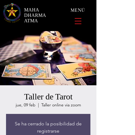
MAHA
MENÚ
DHARMA
ATMA
Taller de Tarot
jue, 09 feb
  |  
Taller online via zoom
Se ha cerrado la posibilidad de
registrarse