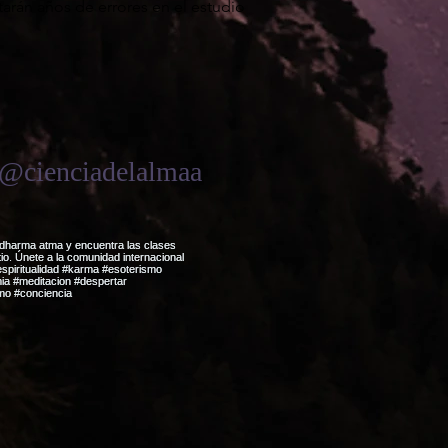
itarán años de errores en el estudio
@cienciadelalmaa