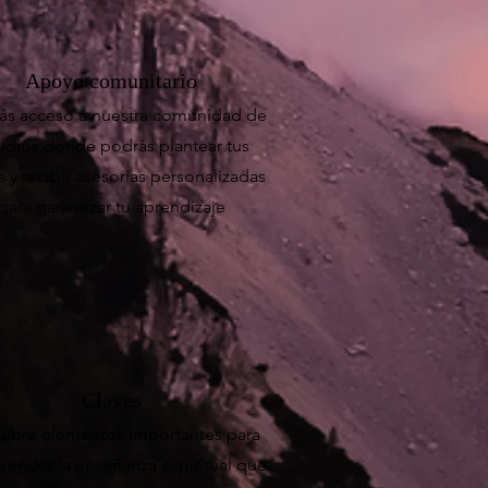
Apoyo comunitario
ás acceso a nuestra comunidad de
udios donde podrás plantear tus
 y recibir asesorías personalizadas
para garantizar tu aprendizaje
Claves
ubre elementos importantes para
ender la enseñanza espiritual que