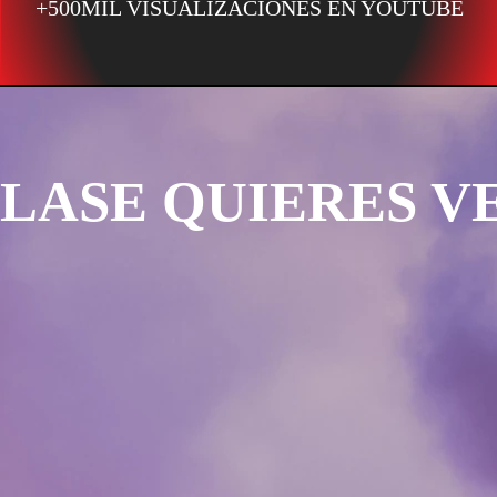
+500MIL VISUALIZACIONES EN YOUTUBE
LASE QUIERES V