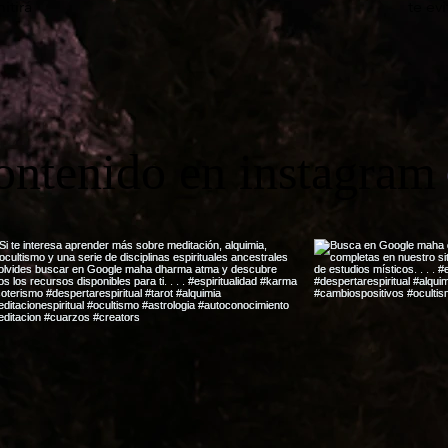
itirá
te ev
ontenido en instagram