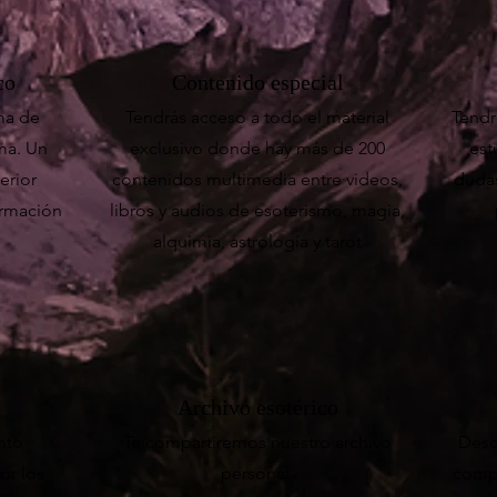
co
Contenido especial
ma de
Tendrás acceso a todo el material
Tendr
ma. Un
exclusivo donde hay más de 200
est
erior
contenidos multimedia entre videos,
dudas
ormación
libros y audios de esoterismo, magia,
alquimia, astrología y tarot
Archivo esotérico
nto
Te compartiremos nuestro archivo
Desc
or los
personal
compr