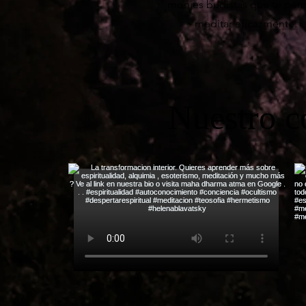
monjes budistas que te perm
meditar eficazmente.
Nuestro c