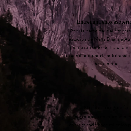
Entrenamiento esotéri
Podrás participar del progra
estudios de Maha Dharma At
entrenamiento de trabajo int
desarrollado para la autotransf
de tu mente
Meditación guiada
Encontrarás un entrenamie
comprobado hace milenios p