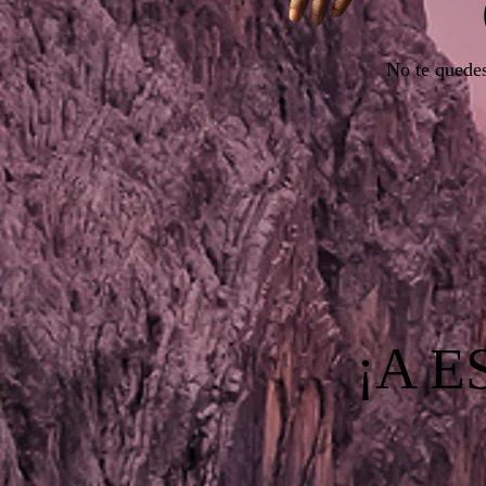
No te quedes
¡A 