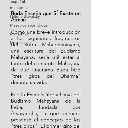
español.
mahatmas
Buda Enseña que SÍ Existe un 
Helena Blavatsky
Atman
Maestros ascendidos
Como una breve introducción 
Mahatmas
a los siguientes fragmentos 
Max Heindel
del Sutra Mahaparinirvana, 
una escritura del Budismo 
Mahayana, sería útil estar al 
tanto del concepto Mahayana 
de que Gautama Buda hizo 
"tres giros del Dharma" 
durante su vida.
Fue la Escuela Yogacharya del 
Budismo Mahayana de la 
India, fundada por 
Aryasangha, la que primero 
presentó el concepto de los 
"tres giros". El primer giro del 