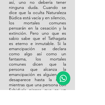
así, uno no debería tener 
ninguna duda. Cuando se 
dice que la oculta Naturaleza 
Búdica está vacía y en silencio, 
los mortales comunes 
pensarán en la cesación y la 
extinción. Pero uno que es 
sabio sabe que el Tathagata 
es eterno e inmutable. Si la 
emancipación se declara 
como algo así como un 
fantasma, los mortales 
comunes dicen que la 
persona que alcanza la 
emancipación es alguien que 
desaparece hasta la nada, 
mientras que una persona con 
Sabiduría piensa que es un 
león humano y que, aunque 
viene y va, es eterno y no 