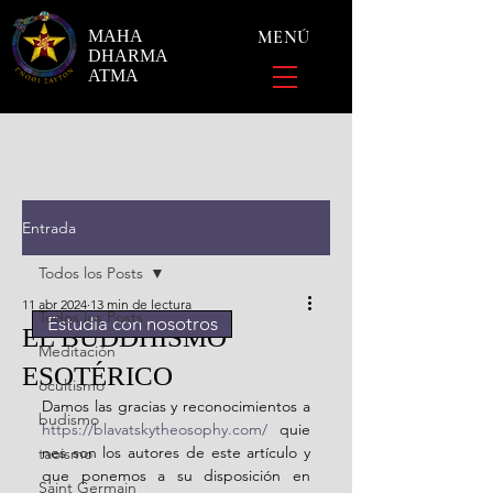
MAHA
MENÚ
DHARMA
ATMA
Entrada
Todos los Posts
11 abr 2024
13 min de lectura
Todos los Posts
Estudia con nosotros
EL BUDDHISMO
Meditación
ESOTÉRICO
ocultismo
Damos las gracias y reconocimientos a 
budismo
https://blavatskytheosophy.com/
 quie
nes son los autores de este artículo y 
taoismo
que ponemos a su disposición en 
Saint Germain