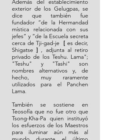
Además del establecimiento 
exterior de los Gelugpas, se 
dice que también fue 
fundador “de la Hermandad 
mística relacionada con sus 
jefes” y “de la Escuela secreta 
cerca de Tji-gad-je  
[
 es decir, 
Shigatse 
]
 , adjunta al retiro 
privado de los Teshu. Lama"; 
"Teshu" y "Tashi" son 
nombres alternativos y, de 
hecho, muy raramente 
utilizados para el Panchen 
Lama.
También se sostiene en 
Teosofía que no fue otro que 
Tsong-Kha-Pa quien instituyó 
los esfuerzos de los Maestros 
para iluminar aún más al 
mundo durante el último 