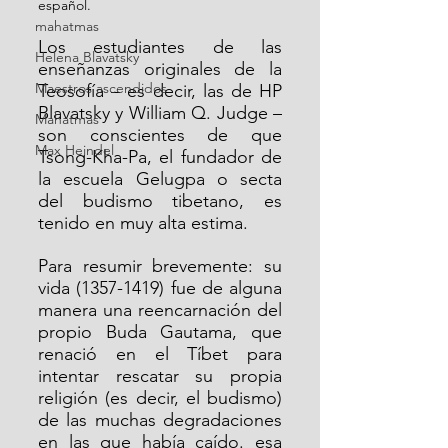
español.
mahatmas
Los estudiantes de las 
Helena Blavatsky
enseñanzas originales de la 
Maestros ascendidos
Teosofía – es decir, las de HP 
Blavatsky y William Q. Judge – 
Mahatmas
son conscientes de que 
Max Heindel
Tsong-Kha-Pa, el fundador de 
la escuela Gelugpa o secta 
del budismo tibetano, es 
tenido en muy alta estima.
Para resumir brevemente: su 
vida (1357-1419) fue de alguna 
manera una reencarnación del 
propio Buda Gautama, que 
renació en el Tíbet para 
intentar rescatar su propia 
religión (es decir, el budismo) 
de las muchas degradaciones 
en las que había caído. esa 