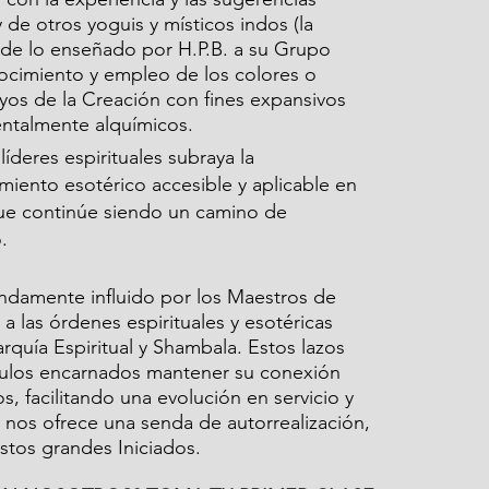
e otros yoguis y místicos indos (la 
 de lo enseñado por H.P.B. a su Grupo 
ocimiento y empleo de los colores o 
yos de la Creación con fines expansivos 
mentalmente alquímicos.
líderes espirituales subraya la 
iento esotérico accesible y aplicable en 
e continúe siendo un camino de 
.
ndamente influido por los Maestros de 
a las órdenes espirituales y esotéricas 
quía Espiritual y Shambala. Estos lazos 
ípulos encarnados mantener su conexión 
s, facilitando una evolución en servicio y 
 nos ofrece una senda de autorrealización, 
 estos grandes Iniciados.