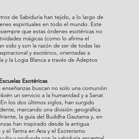
ros de Sabiduría han tejido, a lo largo de 
denes espirituales en todo el mundo. Este 
, siempre que estas órdenes esotéricas no 
tividades mágicas (como lo afirma el 
n sido y son la razón de ser de todas las 
spiracional y esotérico, orientadas a 
 y la Logia Blanca a través de Adeptos 
Escuelas Esotéricas
as enseñanzas buscan no solo una comunión 
bién un servicio a la humanidad y a Sanat 
En los dos últimos siglos, han surgido 
idente, marcando una división geográfica 
Oriente, la guía del Buddha Gautama y, en 
anzas han inspirado desde la antigua 
y el Tantra en Asia y el Esoterismo 
ulta y profunda con la sabiduría ancestral.