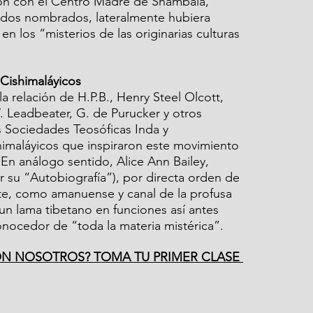
ón con el Centro Madre de Shambala, 
iados nombrados, lateralmente hubiera 
n los “misterios de las originarias culturas 
Cishimaláyicos
a relación de H.P.B., Henry Steel Olcott, 
. Leadbeater, G. de Purucker y otros 
 Sociedades Teosóficas Inda y 
imaláyicos que inspiraron este movimiento 
 En análogo sentido, Alice Ann Bailey, 
r su “Autobiografía”), por directa orden de 
te, como amanuense y canal de la profusa 
: un lama tibetano en funciones así antes 
nocedor de “toda la materia mistérica”.
N NOSOTROS? TOMA TU PRIMER CLASE 