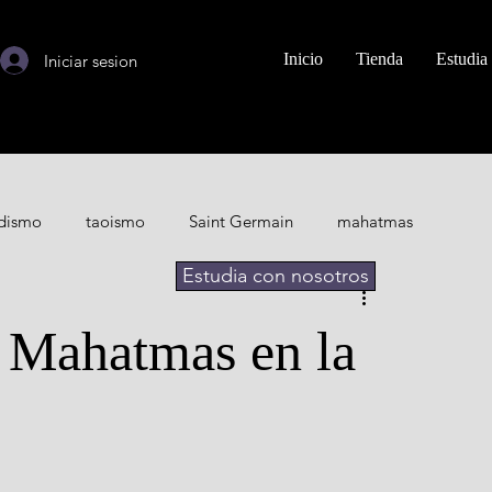
Inicio
Tienda
Estudia
Iniciar sesion
dismo
taoismo
Saint Germain
mahatmas
Estudia con nosotros
ahatmas
Max Heindel
s Mahatmas en la