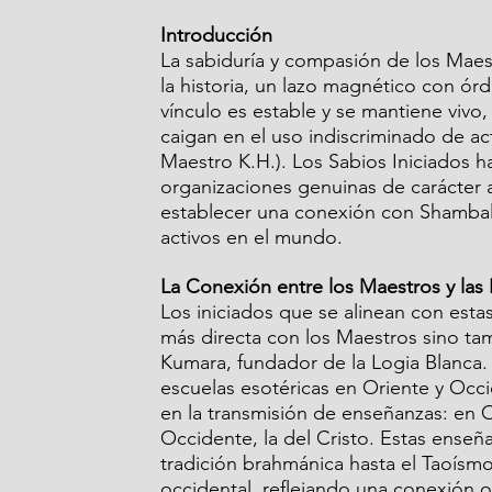
Introducción
La sabiduría y compasión de los Maest
la historia, un lazo magnético con ór
vínculo es estable y se mantiene vivo
caigan en el uso indiscriminado de ac
Maestro K.H.). Los Sabios Iniciados ha
organizaciones genuinas de carácter a
establecer una conexión con Shambala
activos en el mundo.
La Conexión entre los Maestros y las 
Los iniciados que se alinean con est
más directa con los Maestros sino tam
Kumara, fundador de la Logia Blanca. 
escuelas esotéricas en Oriente y Occ
en la transmisión de enseñanzas: en 
Occidente, la del Cristo. Estas enseñ
tradición brahmánica hasta el Taoísmo 
occidental, reflejando una conexión oc