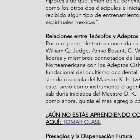
hipótesis de que, amén de su conexi
como los otros dos discípulos e Inic
recibido algún tipo de entrenamiento e
espirituales mexicas”.
Relaciones entre Teósofos y Adeptos 
Por otra parte, de todos conocida es l
William Q. Judge, Annie Besant, C. W
líderes y miembros connotados de las
Norteamericana con los Adeptos Cish
fundacional del ocultismo occidental.
siendo discípula del Maestro K. H. (ve
este, sirvió como instrumento o agen
sabiduría iniciática del Maestro D. K.
como ahora, quizás el más egregio co
¿AÚN NO ESTÁS APRENDIENDO CO
AQUÍ: 
TOMAR CLASE
Presagios y la Dispensación Futura