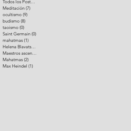
Todos los Posts
(35)
35 entradas
Meditación
(7)
7 entradas
ocultismo
(9)
9 entradas
budismo
(8)
8 entradas
taoismo
(0)
0 entradas
Saint Germain
(0)
0 entradas
mahatmas
(1)
1 entrada
Helena Blavatsky
(3)
3 entradas
Maestros ascendidos
(3)
3 entradas
Mahatmas
(2)
2 entradas
Max Heindel
(1)
1 entrada