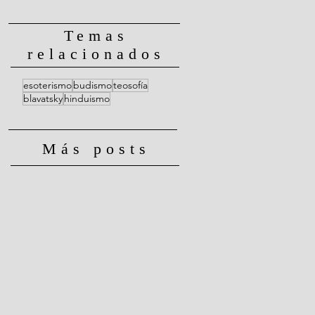
Temas
relacionados
esoterismo
budismo
teosofía
blavatsky
hinduismo
Más posts