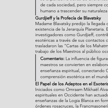
de cada sociedad, pero siempre con
humano a trascender su naturaleza 
Gurdjieff y la Profecía de Blavatsky
Madame Blavatsky predijo la llegada d
existencia de la Jerarquía Planetaria. 
investigadores como Gurdjieff, contri
esotéricas a través de sus contactos 
trasladaron las "Cartas de los Mahat
trabajo de los Maestros al público occ
Comentario:
 La influencia de figur
maestros se convierten en eslabon
enseñanza espiritual, conectando O
comprensión esotérica en el mun
El Papel de los Adeptos en el Esoter
Iniciados como Omraam Mikhaël Aïvan
espirituales en Occidente han actuad
enseñanzas de la Logia Blanca en form
órdenes rosacruces, la Francmasonería