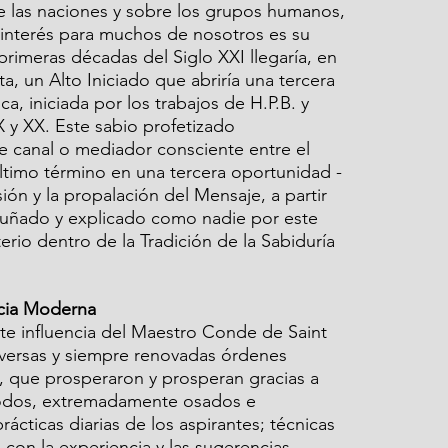
 las naciones y sobre los grupos humanos, 
interés para muchos de nosotros es su 
primeras décadas del Siglo XXI llegaría, en 
a, un Alto Iniciado que abriría una tercera 
a, iniciada por los trabajos de H.P.B. y 
X y XX. Este sabio profetizado 
e canal o mediador consciente entre el 
ltimo término en una tercera oportunidad -
sión y la propalación del Mensaje, a partir 
uñado y explicado como nadie por este 
rio dentro de la Tradición de la Sabiduría 
ncia Moderna
te influencia del Maestro Conde de Saint 
versas y siempre renovadas órdenes 
, que prosperaron y prosperan gracias a 
étodos, extremadamente osados e 
rácticas diarias de los aspirantes; técnicas 
on la experiencia y las sugerencias 