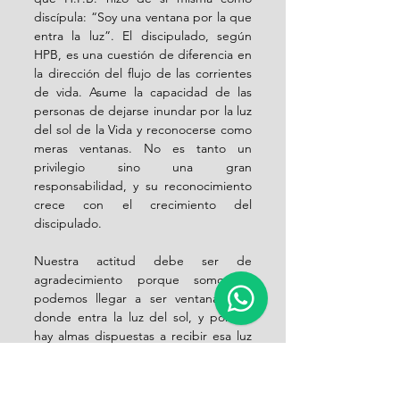
discípula: “Soy una ventana por la que 
entra la luz”. El discipulado, según 
HPB, es una cuestión de diferencia en 
la dirección del flujo de las corrientes 
de vida. Asume la capacidad de las 
personas de dejarse inundar por la luz 
del sol de la Vida y reconocerse como 
meras ventanas. No es tanto un 
privilegio sino una gran 
responsabilidad, y su reconocimiento 
crece con el crecimiento del 
discipulado.
Nuestra actitud debe ser de 
agradecimiento porque somos o 
podemos llegar a ser ventanas por 
donde entra la luz del sol, y porque 
hay almas dispuestas a recibir esa luz 
del sol. El discípulo, pues, debe ser 
amigo de todas las criaturas. Su vida 
es abierta y amplia, una vida de 