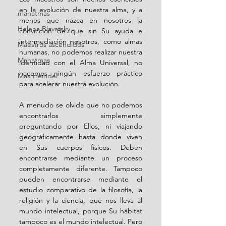
en la evolución de nuestra alma, y a 
mahatmas
menos que nazca en nosotros la 
Helena Blavatsky
convicción de que sin Su ayuda e 
intermediación nosotros, como almas 
Maestros ascendidos
humanas, no podemos realizar nuestra 
Mahatmas
identidad con el Alma Universal, no 
hacemos ningún esfuerzo práctico 
Max Heindel
para acelerar nuestra evolución.
A menudo se olvida que no podemos 
encontrarlos simplemente 
preguntando por Ellos, ni viajando 
geográficamente hasta donde viven 
en Sus cuerpos físicos. Deben 
encontrarse mediante un proceso 
completamente diferente. Tampoco 
pueden encontrarse mediante el 
estudio comparativo de la filosofía, la 
religión y la ciencia, que nos lleva al 
mundo intelectual, porque Su hábitat 
tampoco es el mundo intelectual. Pero 