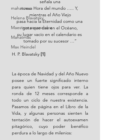
señala una
mahatmas
nueva Hora del mundo ….. Y, 
mientras el Año Viejo
Helena Blavatsky
pasa hacia la Eternidad como una 
Maestros ascendidos
gota que cae en el Océano,
su lugar vacío en el calendario es 
Mahatmas
tomado por su sucesor …”
Max Heindel
H. P. Blavatsky
 [1]
L
a época de Navidad y del Año Nuevo 
posee un fuerte significado interno 
para quien tiene ojos para ver. La 
ronda de 12 meses corresponde a 
todo un ciclo de nuestra existencia. 
Pasamos de página en el Libro de la 
Vida, y algunas personas sienten la 
tentación de hacer el autoexamen 
pitagórico, cuyo poder benéfico 
perdura a lo largo de milenios: