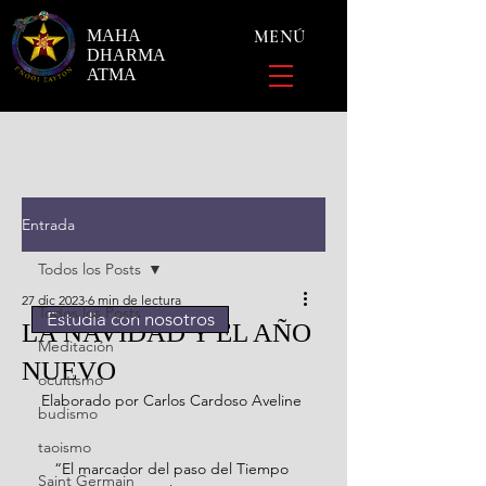
MAHA
MENÚ
DHARMA
ATMA
Entrada
Todos los Posts
27 dic 2023
6 min de lectura
Todos los Posts
Estudia con nosotros
LA NAVIDAD Y EL AÑO
Meditación
NUEVO
ocultismo
Elaborado por Carlos Cardoso Aveline
budismo
taoismo
“El marcador del paso del Tiempo 
Saint Germain