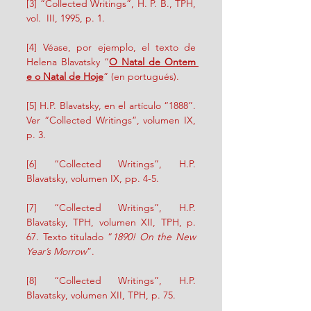
[3] “Collected Writings”, H. P. B., TPH, 
vol.  III, 1995, p. 1.
[4] Véase, por ejemplo, el texto de 
Helena Blavatsky “
O Natal de Ontem 
e o Natal de Hoje
” (en portugués).
[5] H.P. Blavatsky, en el artículo “1888”. 
Ver “Collected Writings”, volumen IX, 
p. 3.
[6] “Collected Writings”, H.P. 
Blavatsky, volumen IX, pp. 4-5.
[7] “Collected Writings”, H.P. 
Blavatsky, TPH, volumen XII, TPH, p. 
67. Texto titulado “
1890! On the New 
Year’s Morrow
”.
[8] “Collected Writings”, H.P. 
Blavatsky, volumen XII, TPH, p. 75.