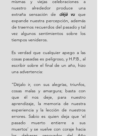
mismas y viejas celebraciones a 
nuestro alrededor produce una 
extraña sensación de 
déjà vu
 que 
expande nuestra percepción, además 
de traernos recuerdos del pasado y tal 
vez algunos sentimientos sobre los 
tiempos venideros.
Es verdad que cualquier apego a las 
cosas pasadas es peligroso, y H.P.B., al 
escribir sobre el final de un año, hizo 
una advertencia:
“Déjalo ir, con sus alegrías, triunfos, 
cosas malas y amargura; basta con 
que él nos 
deje, para nuestro 
aprendizaje, la memoria de nuestra 
experiencia y la lección de nuestros 
errores. Sabio es quien deja que ‘el 
pasado muerto entierre a sus 
muertos’ y se vuelve con coraje hacia 
los deberes renovados del Año 