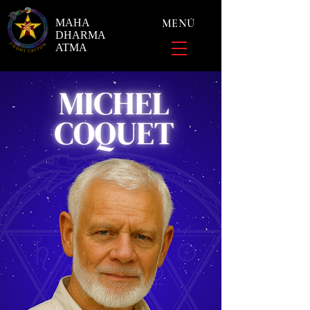
MAHA
MENÚ
DHARMA
ATMA