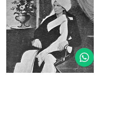
Damodar K. Mavalankar