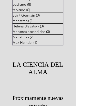
budismo
(8)
8 entradas
taoismo
(0)
0 entradas
Saint Germain
(0)
0 entradas
mahatmas
(1)
1 entrada
Helena Blavatsky
(3)
3 entradas
Maestros ascendidos
(3)
3 entradas
Mahatmas
(2)
2 entradas
Max Heindel
(1)
1 entrada
LA CIENCIA DEL
ALMA
Próximamente nuevas