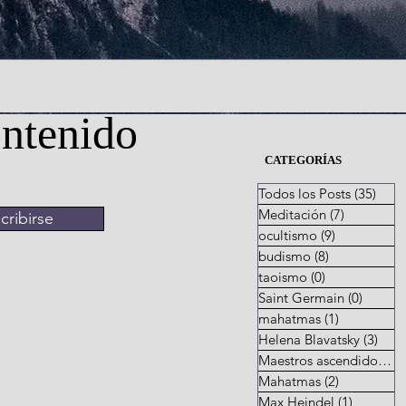
ontenido
CATEGORÍAS
Todos los Posts
(35)
35 e
Meditación
(7)
7 entrada
cribirse
ocultismo
(9)
9 entradas
budismo
(8)
8 entradas
taoismo
(0)
0 entradas
Saint Germain
(0)
0 entr
mahatmas
(1)
1 entrada
Helena Blavatsky
(3)
3 en
Maestros ascendidos
(3)
Mahatmas
(2)
2 entradas
Max Heindel
(1)
1 entrad