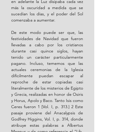
en adelante la Luz disipaba cada vez 
más la oscuridad a medida que se 
sucedían los días, y el poder del Sol 
comenzaba a aumentar. 
De este modo puede ser que, las 
festividades de Navidad que fueron 
llevadas a cabo por los cristianos 
durante casi quince siglos, hayan 
tenido un carácter particularmente 
pagano. Incluso, tememos que las 
actuales ceremonias de la Iglesia 
difícilmente puedan escapar al 
reproche de estar copiadas casi 
literalmente de los misterios de Egipto 
y Grecia, realizadas en honor de Osiris 
y Horus, Apolo y Baco. Tanto Isis como 
Ceres fueron 1 [Vol. I, p. 313.] 2 Este 
pasaje proviene del Anacalypsis de 
Godfrey Higgins, Vol. I, p. 314, donde 
atribuye estas palabras a Albertus 
Magnus y da como referencia el “Lib. 