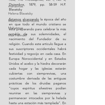
Diciembre, 1879, pp. 58-59 H.P. 
mahatmas
Blavatsky 
Helena Blavatsky
Estamos alcanzando la época del año 
Maestros ascendidos
en que todo el mundo cristiano se 
Mahatmas
está preparando para celebrar la más 
notable de sus solemnidades, el 
Max Heindel
nacimiento del Fundador de su 
religión. Cuando este artículo llegue a 
sus suscriptores occidentales habrá 
festividad y regocijo en cada casa. En 
Europa Noroccidental y en Estados 
Unidos el acebo y la hiedra decorarán 
cada hogar y las iglesias estarán 
cubiertas con siemprevivas, una 
costumbre derivada de las antiguas 
prácticas de los druidas paganos 
“cuyos espíritus silvestres podían 
reunirse en las siemprevivas y 
permanecer intocados por la helada 
hasta una estación más templada”. En 