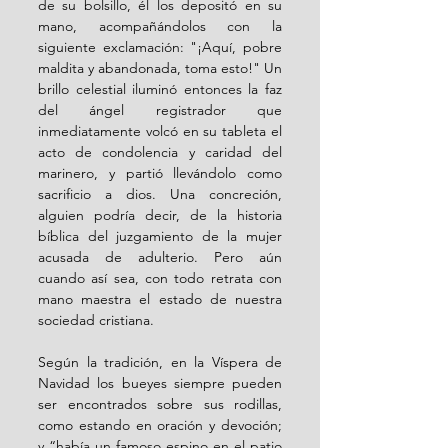
de su bolsillo, él los depositó en su 
mano, acompañándolos con la 
siguiente exclamación: "¡Aquí, pobre 
maldita y abandonada, toma esto!" Un 
brillo celestial iluminó entonces la faz 
del ángel registrador que 
inmediatamente volcó en su tableta el 
acto de condolencia y caridad del 
marinero, y partió llevándolo como 
sacrificio a dios. Una concreción, 
alguien podría decir, de la historia 
bíblica del juzgamiento de la mujer 
acusada de adulterio. Pero aún 
cuando así sea, con todo retrata con 
mano maestra el estado de nuestra 
sociedad cristiana. 
Según la tradición, en la Víspera de 
Navidad los bueyes siempre pueden 
ser encontrados sobre sus rodillas, 
como estando en oración y devoción; 
y “había un famoso espino en el patio 