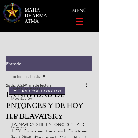
MAHA
MENÚ
DHARMA
ATMA
Entrada
Todos los Posts
26 dic 2023
9 min de lectura
Todos los Posts
Estudia con nosotros
LA NAVIDAD DE
Meditación
ENTONCES Y DE HOY
ocultismo
H.P BLAVATSKY
budismo
LA NAVIDAD DE ENTONCES Y LA DE 
taoismo
HOY Christmas then and Christmas 
Saint Germain
now, The Theosophist, Vol. I, No. 3, 