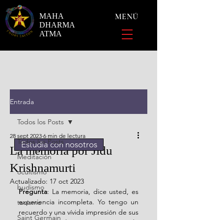
MAHA
MENÚ
DHARMA
ATMA
Entrada
Todos los Posts
28 sept 2023
6 min de lectura
Todos los Posts
Estudia con nosotros
La memoria por Jidu
Meditación
Krishnamurti
ocultismo
Actualizado:
17 oct 2023
budismo
Pregunta
: La memoria, dice usted, es 
experiencia incompleta. Yo tengo un 
taoismo
recuerdo y una vívida impresión de sus 
Saint Germain