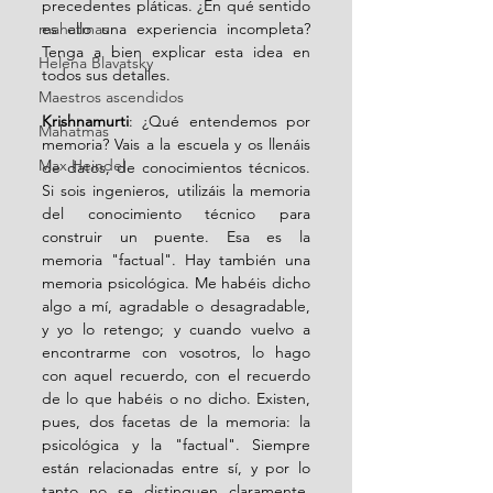
precedentes pláticas. ¿En qué sentido 
mahatmas
es ello una experiencia incompleta? 
Tenga a bien explicar esta idea en 
Helena Blavatsky
todos sus detalles.
Maestros ascendidos
Krishnamurti
: ¿Qué entendemos por 
Mahatmas
memoria? Vais a la escuela y os llenáis 
Max Heindel
de datos, de conocimientos técnicos. 
Si sois ingenieros, utilizáis la memoria 
del conocimiento técnico para 
construir un puente. Esa es la 
memoria "factual". Hay también una 
memoria psicológica. Me habéis dicho 
algo a mí, agradable o desagradable, 
y yo lo retengo; y cuando vuelvo a 
encontrarme con vosotros, lo hago 
con aquel recuerdo, con el recuerdo 
de lo que habéis o no dicho. Existen, 
pues, dos facetas de la memoria: la 
psicológica y la "factual". Siempre 
están relacionadas entre sí, y por lo 
tanto no se distinguen claramente. 